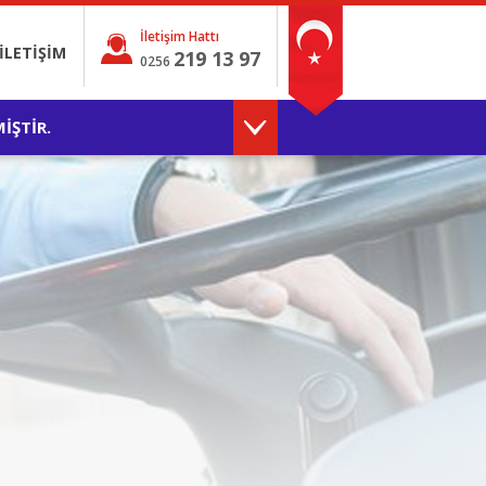
İletişim Hattı
İLETİŞİM
219 13 97
0256
İŞTİR.