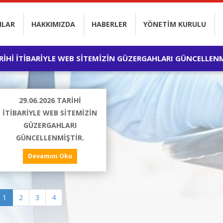
HLAR
HAKKIMIZDA
HABERLER
YÖNETİM KURULU
ARİHİ İTİBARİYLE WEB SİTEMİZİN GÜZERGAHLARI GÜNCELLENM
29.06.2026 TARİHİ
İTİBARİYLE WEB SİTEMİZİN
GÜZERGAHLARI
GÜNCELLENMİŞTİR.
Devamını Oku
1
2
3
4