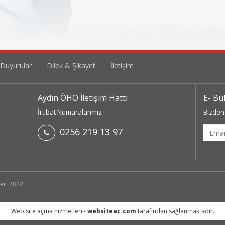
 Duyurular
Dilek & Şikayet
İletişim
Aydın ÖHO İletişim Hattı
E- Bü
İrtibat Numaralarımız
Bizden 
Email
0256 219 13 97
addre
eri 2022.
Web site açma hizmetleri -
websiteac.com
tarafından sağlanmaktadır.